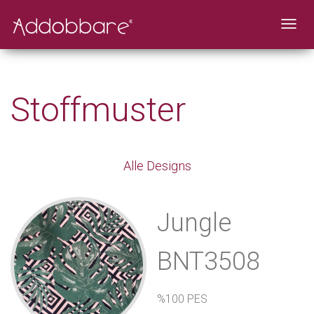
49
Toggl
navig
Stoffmuster
Alle Designs
Jungle
BNT3508
%100 PES