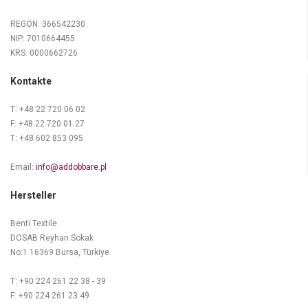
REGON: 366542230
NIP: 7010664455
KRS: 0000662726
Kontakte
T: +48 22 720 06 02
F: +48 22 720 01 27
T: +48 602 853 095
Email:
info@addobbare.pl
Hersteller
Benti Textile
DOSAB Reyhan Sokak
No:1 16369 Bursa, Türkiye
T: +90 224 261 22 38 - 39
F: +90 224 261 23 49