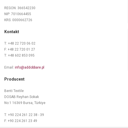
REGON: 366542230
NIP: 7010664455
KRS: 0000662726
Kontakt
T: +48 22 720 06 02
F: +48 22 720 01 27
T: +48 602 853 095
Email:
info@addobbare.pl
Producent
Benti Textile
DOSAB Reyhan Sokak
No:1 16369 Bursa, Türkiye
T: +90 224 261 22 38 - 39
F: +90 224 261 23 49