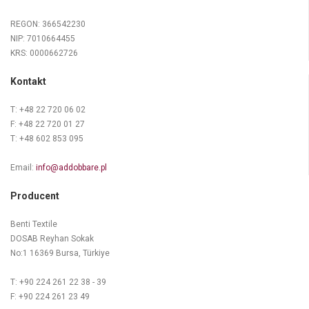
REGON: 366542230
NIP: 7010664455
KRS: 0000662726
Kontakt
T: +48 22 720 06 02
F: +48 22 720 01 27
T: +48 602 853 095
Email:
info@addobbare.pl
Producent
Benti Textile
DOSAB Reyhan Sokak
No:1 16369 Bursa, Türkiye
T: +90 224 261 22 38 - 39
F: +90 224 261 23 49