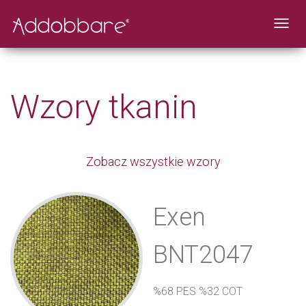
55
Toggl
navig
Wzory tkanin
Zobacz wszystkie wzory
Exen
BNT2047
%68 PES %32 COT